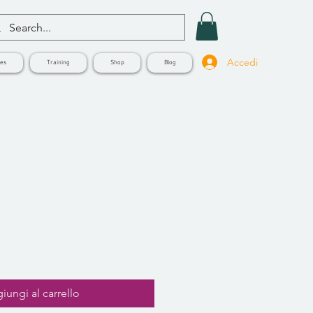
Accedi
ves
Training
Shop
Blog
iungi al carrello