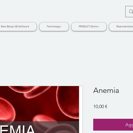
New Biosyn QS Software
Technology+
PRODUCT Demo+
Representati
Anemia
Prezzo
10,00 €
Agg