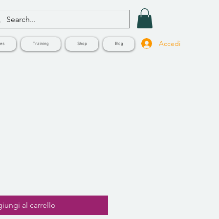
Accedi
ves
Training
Shop
Blog
iungi al carrello