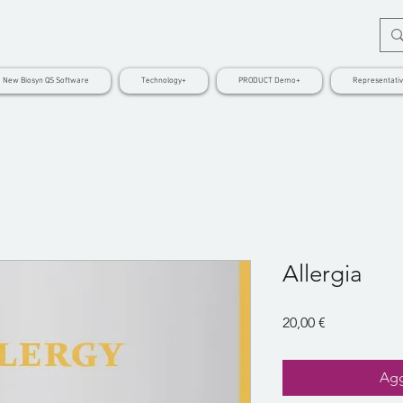
New Biosyn QS Software
Technology+
PRODUCT Demo+
Representati
Allergia
Prezzo
20,00 €
Agg