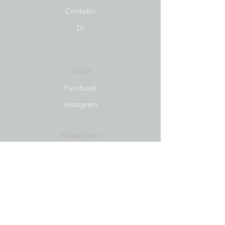
Contatto
Di
Social
Facebook
Instagram
Newsletter
Ricevi le nostre notizie e gli
aggiornamenti
Subscribe