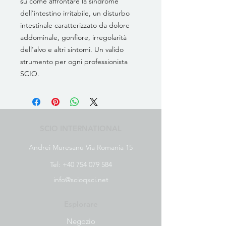
su come affrontare la sindrome
dell'intestino irritabile, un disturbo
intestinale caratterizzato da dolore
addominale, gonfiore, irregolarità
dell'alvo e altri sintomi. Un valido
strumento per ogni professionista
SCIO.
SCIO INTERNATIONAL
Andrei Muresanu Via Romania 15
Tel:
+40 754 079 584
info@scioqxci.net
Esplorare
Negozio