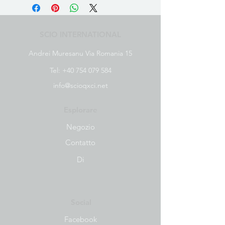
SCIO INTERNATIONAL
Andrei Muresanu Via Romania 15
Tel:
+40 754 079 584
info@scioqxci.net
Esplorare
Negozio
Contatto
Di
Social
Facebook