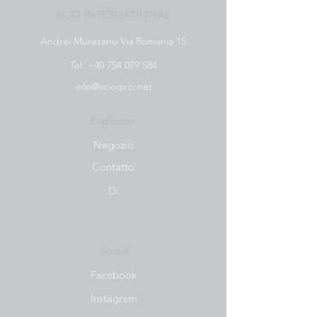
SCIO INTERNATIONAL
Andrei Muresanu Via Romania 15
Tel:
+40 754 079 584
info@scioqxci.net
Esplorare
Negozio
Contatto
Di
Social
Facebook
Instagram