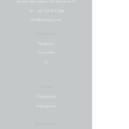
Andrei Muresanu Via Romania 15
Tel:
+40 754 079 584
info@scioqxci.net
Esplorare
Negozio
Contatto
Di
Social
Facebook
Instagram
Newsletter