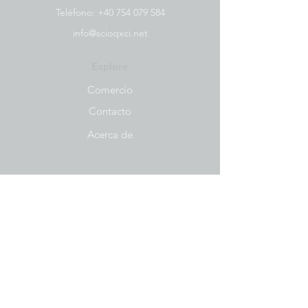
Teléfono:
+40 754 079 584
info@scioqxci.net
Explore
Comercio
Contacto
Acerca de
Sociales
Facebook
Instagram
Hoja informativa
Recibe nuestras noticias y actualizaciones.