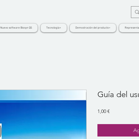
Nuevo software Biosyn QS
Tecnología+
Demostración del producto+
Representa
Guía del us
Precio
1,00 €
Ag