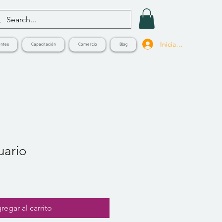
Iniciar sesión
ntes
Capacitación
Comercio
Blog
uario
regar al carrito