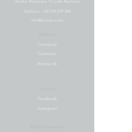
Andrei Muresanu 15 Calle Rumania
Teléfono:
+40 754 079 584
info@scioqxci.net
Explore
Comercio
Contacto
Acerca de
Sociales
Facebook
Instagram
Hoja informativa