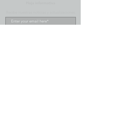
Hoja informativa
Recibe nuestras noticias y actualizaciones.
Subscribe
©2020 por SCIO International