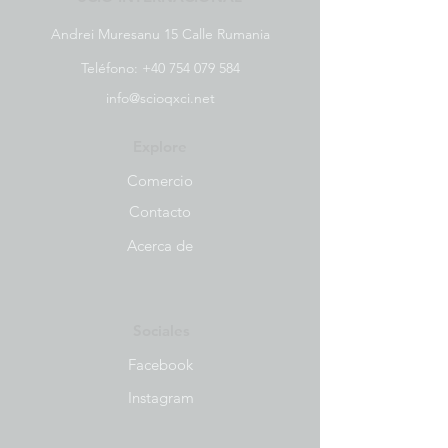
Andrei Muresanu 15 Calle Rumania
Teléfono:
+40 754 079 584
info@scioqxci.net
Explore
Comercio
Contacto
Acerca de
Sociales
Facebook
Instagram