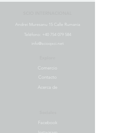
SCIO INTERNACIONAL
Andrei Muresanu 15 Calle Rumania
Teléfono:
+40 754 079 584
info@scioqxci.net
Explore
Comercio
Contacto
Acerca de
Sociales
Facebook
Instagram