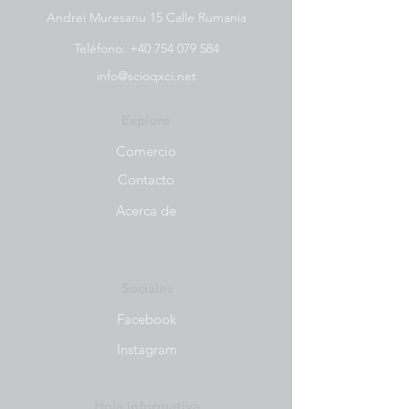
Andrei Muresanu 15 Calle Rumania
Teléfono:
+40 754 079 584
info@scioqxci.net
Explore
Comercio
Contacto
Acerca de
Sociales
Facebook
Instagram
Hoja informativa