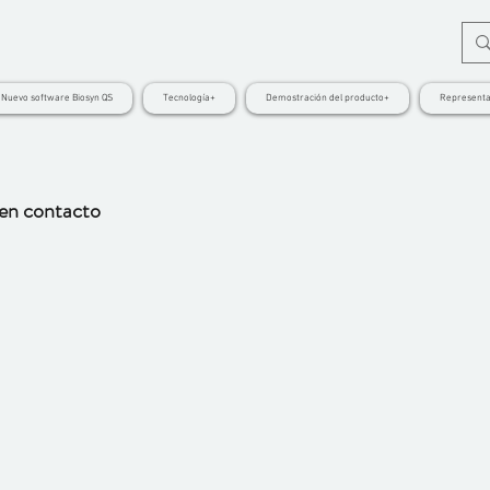
Nuevo software Biosyn QS
Tecnología+
Demostración del producto+
Representa
 en contacto