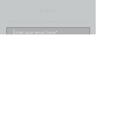
Biuletyn
Otrzymuj nasze wiadomości i aktualizacje
Subscribe
©2020 SCIO International