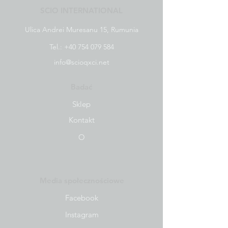
SCIO INTERNATIONAL
Ulica Andrei Muresanu 15, Rumunia
Tel.:
+40 754 079 584
info@scioqxci.net
Badać
Sklep
Kontakt
O
Media społecznościowe
Facebook
Instagram