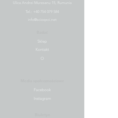
Ulica Andrei Muresanu 15, Rumunia
Tel.:
+40 754 079 584
info@scioqxci.net
Badać
Sklep
Kontakt
O
Media społecznościowe
Facebook
Instagram
Biuletyn