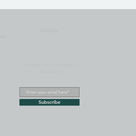
Biuletyn
owe
Otrzymuj nasze wiadomości i
aktualizacje
Subscribe