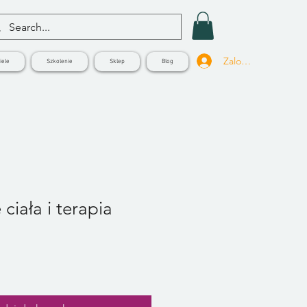
Zaloguj się
iele
Szkolenie
Sklep
Blog
ciała i terapia