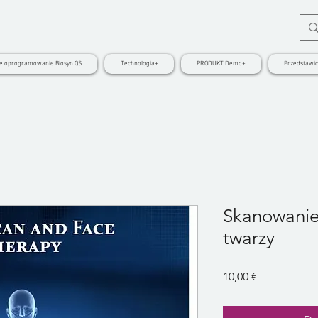
 oprogramowanie Biosyn QS
Technologia+
PRODUKT Demo+
Przedstawic
Skanowanie 
twarzy
Cena
10,00 €