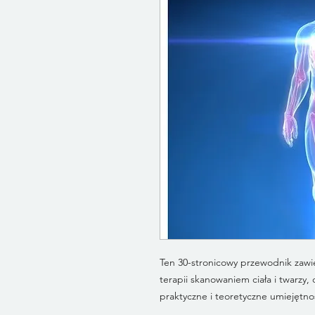
Ten 30-stronicowy przewodnik zaw
terapii skanowaniem ciała i twarz
praktyczne i teoretyczne umiejętno