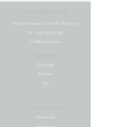
SCIO INTERNATIONAL
Andrei Muresanu 15 Straße Rumänien
Tel.:
+40 754 079 584
info@scioqxci.net
Erkunden
Geschäft
Kontakt
Um
Soziale Medien
Facebook
Instagram