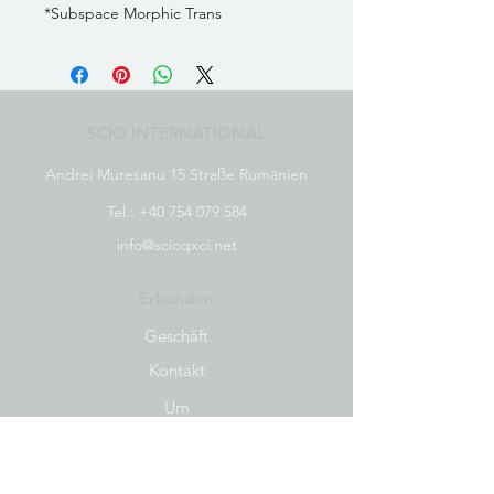
*Subspace Morphic Trans
SCIO INTERNATIONAL
Andrei Muresanu 15 Straße Rumänien
Tel.:
+40 754 079 584
info@scioqxci.net
Erkunden
Geschäft
Kontakt
Um