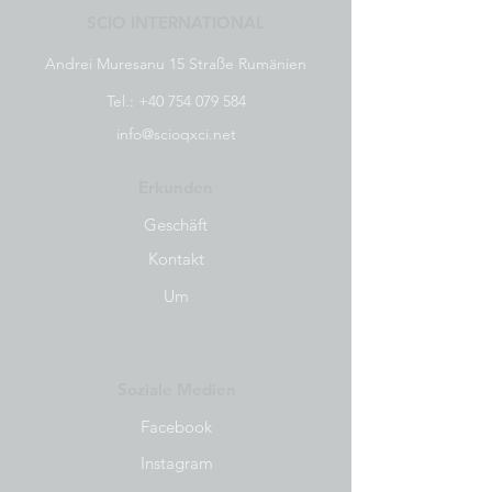
SCIO INTERNATIONAL
Andrei Muresanu 15 Straße Rumänien
Tel.:
+40 754 079 584
info@scioqxci.net
Erkunden
Geschäft
Kontakt
Um
Soziale Medien
Facebook
Instagram