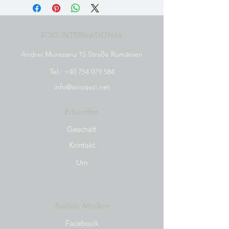
SCIO INTERNATIONAL
Andrei Muresanu 15 Straße Rumänien
Tel.:
+40 754 079 584
info@scioqxci.net
Erkunden
Geschäft
Kontakt
Um
Soziale Medien
Facebook